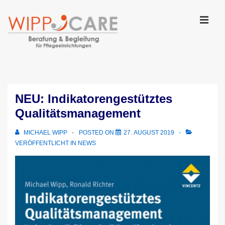
↓
Zum
Inhalt
MEN
Main
Navigation
NEU: Indikatorengestütztes
Qualitätsmanagement
MICHAEL WIPP
POSTED ON
27. AUGUST 2019
VERÖFFENTLICHT IN
NEWS