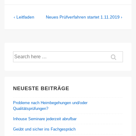
Beitragsnavigation
Previous
Next
‹ Leitfaden
Neues Prüfverfahren startet 1.11.2019 ›
Post
Post
is
is
Suche
nach:
NEUESTE BEITRÄGE
Probleme nach Heimbegehungen und/oder
Qualitätsprüfungen?
Inhouse Seminare jederzeit abrufbar
Geübt und sicher ins Fachgespräch