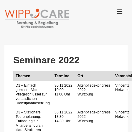
↓
Zum
Inhalt
MEN
Main
Navigation
Seminare 2022
Themen
Termine
Ort
Veranstal
D1 – Einfach
30.11.2022
Altenpflegekongress
Vincentz
gemacht: Vom
10.00-
2022
Network
Pflegeschlüssel zur
11.00 Uhr
Würzburg
verlässlichen
Dienstplanbesetzung
D3 – Stationäre
30.11.2022
Altenpflegekongress
Vincentz
Tourenplanung:
13.30-
2022
Network
Entlastung für
14.30 Uhr
Würzburg
Mitarbeiter durch
klare Strukturen