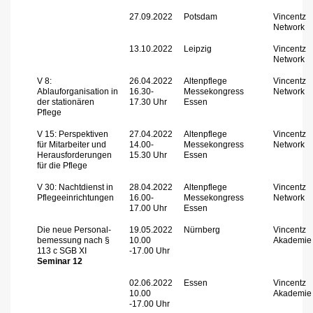
27.09.2022
Potsdam
Vincentz
Network
13.10.2022
Leipzig
Vincentz
Network
V 8:
26.04.2022
Altenpflege
Vincentz
Ablauforganisation in
16.30-
Messekongress
Network
der stationären
17.30 Uhr
Essen
Pflege
V 15: Perspektiven
27.04.2022
Altenpflege
Vincentz
für Mitarbeiter und
14.00-
Messekongress
Network
Herausforderungen
15.30 Uhr
Essen
für die Pflege
V 30: Nachtdienst in
28.04.2022
Altenpflege
Vincentz
Pflegeeinrichtungen
16.00-
Messekongress
Network
17.00 Uhr
Essen
Die neue Personal-
19.05.2022
Nürnberg
Vincentz
bemessung nach §
10.00
Akademie
113 c SGB XI
-17.00 Uhr
Seminar 12
02.06.2022
Essen
Vincentz
10.00
Akademie
-17.00 Uhr