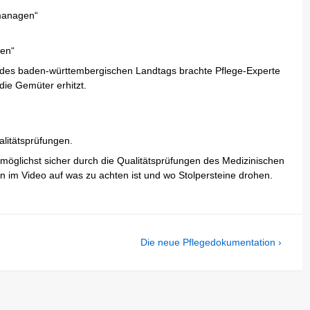
 managen“
ren“
des baden-württembergischen Landtags brachte Pflege-Experte
ie Gemüter erhitzt.
alitätsprüfungen.
lichst sicher durch die Qualitätsprüfungen des Medizinischen
n im Video auf was zu achten ist und wo Stolpersteine drohen.
Next
Die neue Pflegedokumentation ›
Post
is