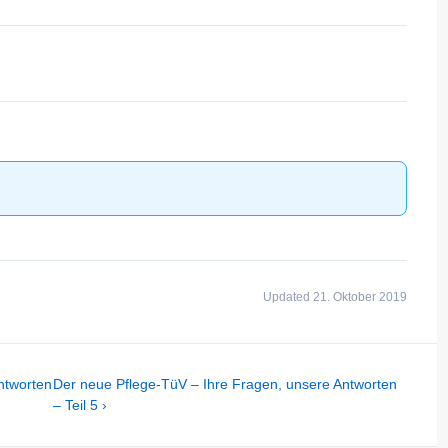
Updated 21. Oktober 2019
Next
ntworten
Der neue Pflege-TüV – Ihre Fragen, unsere Antworten
Post
– Teil 5 ›
is