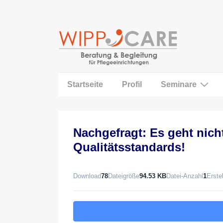
↓
Zum
Inhalt
Main
Startseite
Profil
Seminare
Navigation
Nachgefragt: Es geht nic
Qualitätsstandards!
Download
78
Dateigröße
94.53 KB
Datei-Anzahl
1
Erste