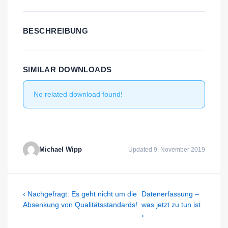
BESCHREIBUNG
SIMILAR DOWNLOADS
No related download found!
Michael Wipp
Updated 9. November 2019
Beitragsnavigation
Previous
Next
‹ Nachgefragt: Es geht nicht um die
Datenerfassung –
Post
Post
Absenkung von Qualitätsstandards!
was jetzt zu tun ist
is
is
›