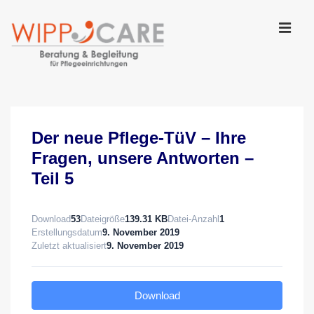
↓
Zum
Inhalt
MEN
Main
Navigation
Der neue Pflege-TüV – Ihre
Fragen, unsere Antworten –
Teil 5
Download
53
Dateigröße
139.31 KB
Datei-Anzahl
1
Erstellungsdatum
9. November 2019
Zuletzt aktualisiert
9. November 2019
Download