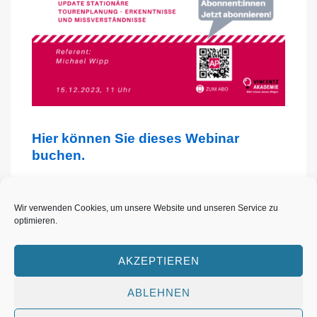
Hier können Sie
dieses
Webinar
buchen.
Wir verwenden Cookies, um unsere Website und unseren Service zu
optimieren.
AKZEPTIEREN
Footer-
Datenschutzerklärung
Impressum
Cookie-Richtlinie (EU)
Archiv
Menü
ABLEHNEN