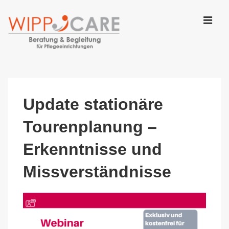
↓
Zum
Inhalt
MEN
Main
Navigation
Update stationäre
Tourenplanung –
Erkenntnisse und
Missverständnisse