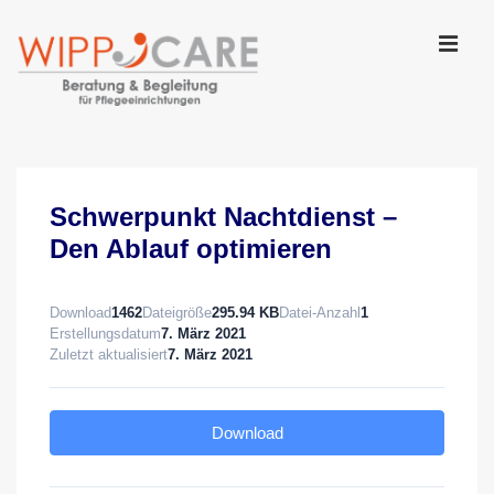
↓
Zum
Inhalt
MEN
Main
Navigation
Schwerpunkt Nachtdienst –
Den Ablauf optimieren
Download
1462
Dateigröße
295.94 KB
Datei-Anzahl
1
Erstellungsdatum
7. März 2021
Zuletzt aktualisiert
7. März 2021
Download