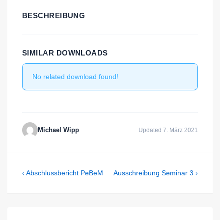
BESCHREIBUNG
SIMILAR DOWNLOADS
No related download found!
Michael Wipp
Updated 7. März 2021
Beitragsnavigation
Previous
Next
‹ Abschlussbericht PeBeM
Ausschreibung Seminar 3 ›
Post
Post
is
is