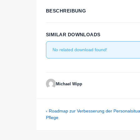
BESCHREIBUNG
SIMILAR DOWNLOADS
No related download found!
Michael Wipp
Beitragsnavigation
Previous
‹ Roadmap zur Verbesserung der Personalsituat
Post
Pflege
is