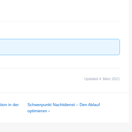
Updated 4. März 2021
Next
ion in der
Schwerpunkt Nachtdienst – Den Ablauf
Post
optimieren ›
is