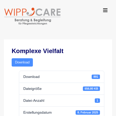
↓
Zum
Inhalt
MEN
Main
Navigation
Komplexe Vielfalt
Download
Download
891
Dateigröße
656.80 KB
Datei-Anzahl
1
Erstellungsdatum
8. Februar 2025