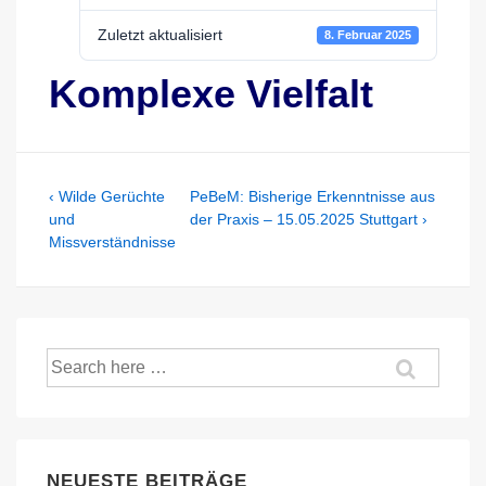
Zuletzt aktualisiert
8. Februar 2025
Komplexe Vielfalt
Beitragsnavigation
Previous
Next
‹ Wilde Gerüchte
PeBeM: Bisherige Erkenntnisse aus
Post
Post
und
der Praxis – 15.05.2025 Stuttgart ›
is
is
Missverständnisse
Suche
nach:
NEUESTE BEITRÄGE