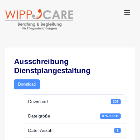
↓
Zum
Inhalt
MEN
Main
Navigation
Ausschreibung
Dienstplangestaltung
Download
Download
305
Dateigröße
875.09 KB
Datei-Anzahl
1