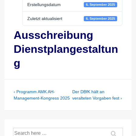
Erstellungsdatum
6. September 2025
Zuletzt aktualisiert
6. September 2025
Ausschreibung
Dienstplangestaltun
g
Beitragsnavigation
Previous
Next
‹ Programm AMK AH-
Der DBfK hält an
Post
Post
Management-Kongress 2025
veralteten Vorgaben fest ›
is
is
Suche