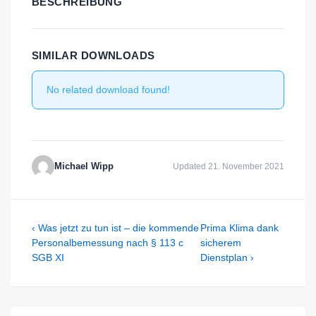
BESCHREIBUNG
SIMILAR DOWNLOADS
No related download found!
Michael Wipp
Updated 21. November 2021
Beitragsnavigation
Previous
Next
‹ Was jetzt zu tun ist – die kommende
Prima Klima dank
Post
Post
Personalbemessung nach § 113 c
sicherem
is
is
SGB XI
Dienstplan ›