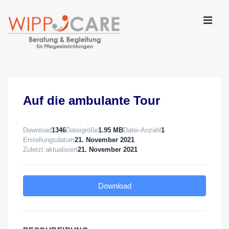
↓
Zum
Inhalt
MEN
Main
Navigation
Auf die ambulante Tour
Download
1346
Dateigröße
1.95 MB
Datei-Anzahl
1
Erstellungsdatum
21. November 2021
Zuletzt aktualisiert
21. November 2021
Download