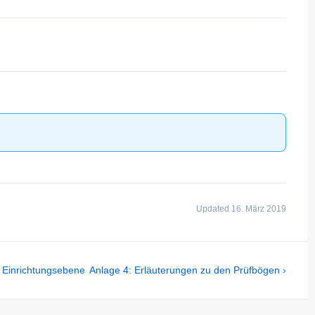
Updated 16. März 2019
Next
r Einrichtungsebene
Anlage 4: Erläuterungen zu den Prüfbögen ›
Post
is