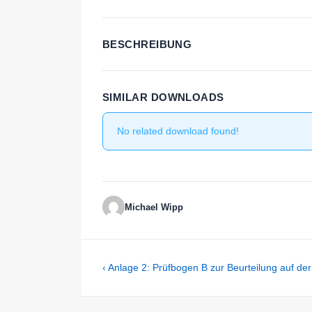
BESCHREIBUNG
SIMILAR DOWNLOADS
No related download found!
Michael Wipp
Beitragsnavigation
Previous
‹ Anlage 2: Prüfbogen B zur Beurteilung auf de
Post
is