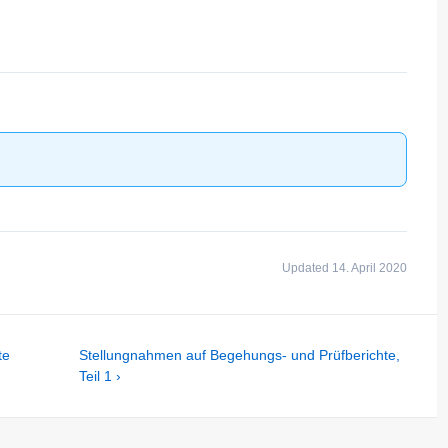
Updated 14. April 2020
Next
te
Stellungnahmen auf Begehungs- und Prüfberichte,
Post
Teil 1 ›
is