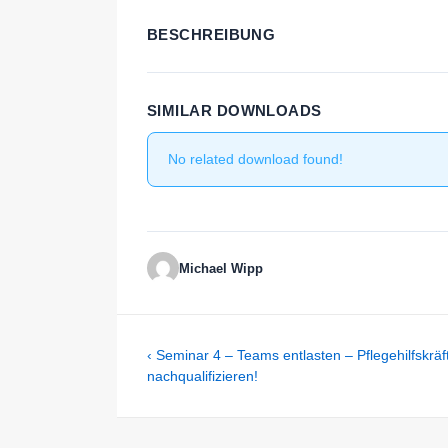
BESCHREIBUNG
SIMILAR DOWNLOADS
No related download found!
Michael Wipp
Beitragsnavigation
Previous
‹ Seminar 4 – Teams entlasten – Pflegehilfskräf
Post
nachqualifizieren!
is