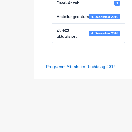
Datei-Anzahl
1
Erstellungsdatum
4. Dezember 2016
Zuletzt
4. Dezember 2016
aktualisiert
Beitragsnavigation
Previous
‹ Programm Altenheim Rechtstag 2014
Post
is