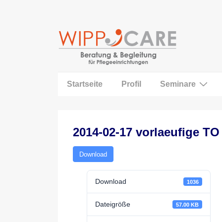
↓
Zum
Inhalt
Main
Startseite
Profil
Seminare
Navigation
2014-02-17 vorlaeufige TO
Download
Download
1036
Dateigröße
57.00 KB