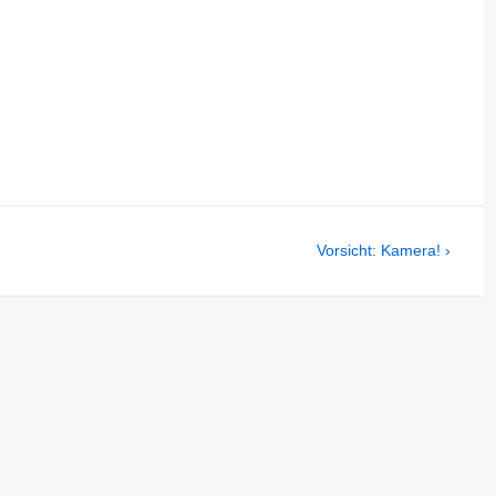
Next
Vorsicht: Kamera! ›
Post
is