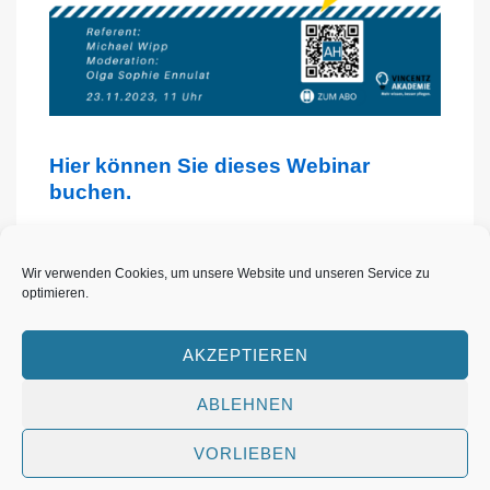
Hier können Sie dieses Webinar
buchen.
Wir verwenden Cookies, um unsere Website und unseren Service zu
optimieren.
AKZEPTIEREN
Footer-
Datenschutzerklärung
Impressum
Cookie-Richtlinie (EU)
Archiv
Menü
ABLEHNEN
VORLIEBEN
Copyright © 2026
Copyright by Michael Wipp