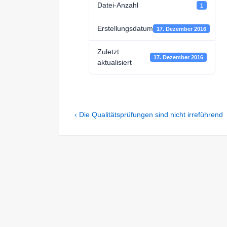
Datei-Anzahl
1
Erstellungsdatum
17. Dezember 2016
Zuletzt
17. Dezember 2016
aktualisiert
Beitragsnavigation
Previous
‹ Die Qualitätsprüfungen sind nicht irreführend
Post
is