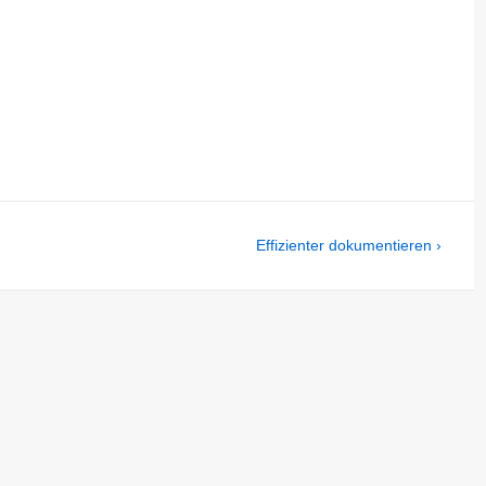
Next
Effizienter dokumentieren ›
Post
is