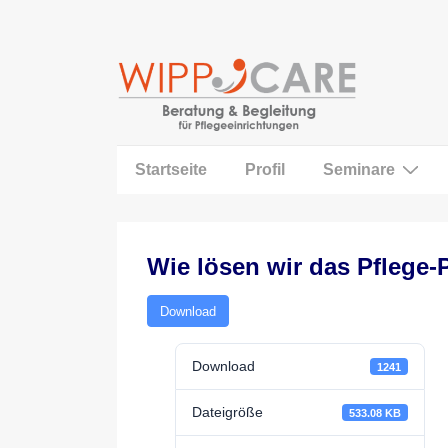
↓
Zum
Inhalt
Main
Startseite
Profil
Seminare
Navigation
Wie lösen wir das Pflege
Download
Download
1241
Dateigröße
533.08 KB