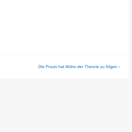
Next
Die Praxis hat Mühe der Theorie zu folgen ›
Post
is