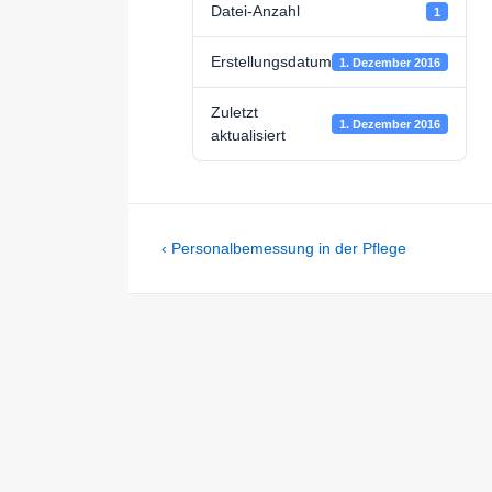
Datei-Anzahl
1
Erstellungsdatum
1. Dezember 2016
Zuletzt
1. Dezember 2016
aktualisiert
Beitragsnavigation
Previous
‹ Personalbemessung in der Pflege
Post
is