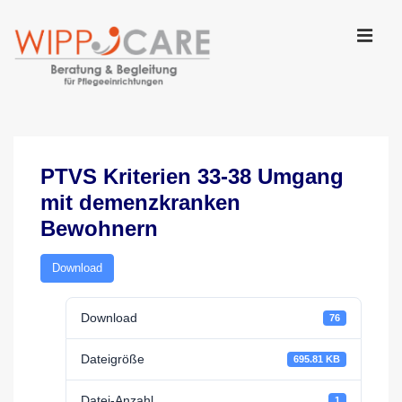
↓
Zum
Inhalt
MEN
Main
Navigation
PTVS Kriterien 33-38 Umgang
mit demenzkranken
Bewohnern
Download
Download
76
Dateigröße
695.81 KB
Datei-Anzahl
1