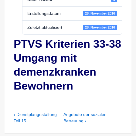
Erstellungsdatum
28. November 2016
Zuletzt aktualisiert
28. November 2016
PTVS Kriterien 33-38
Umgang mit
demenzkranken
Bewohnern
Beitragsnavigation
Previous
Next
‹ Dienstplangestaltung
Angebote der sozialen
Post
Post
Teil 15
Betreuung ›
is
is