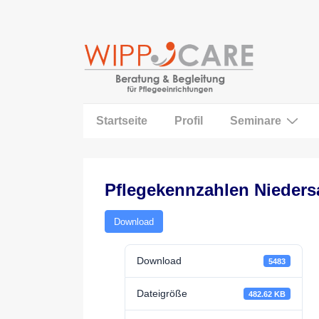
↓
Zum
Inhalt
Main
Startseite
Profil
Seminare
Navigation
Pflegekennzahlen Nieder
Download
Download
5483
Dateigröße
482.62 KB