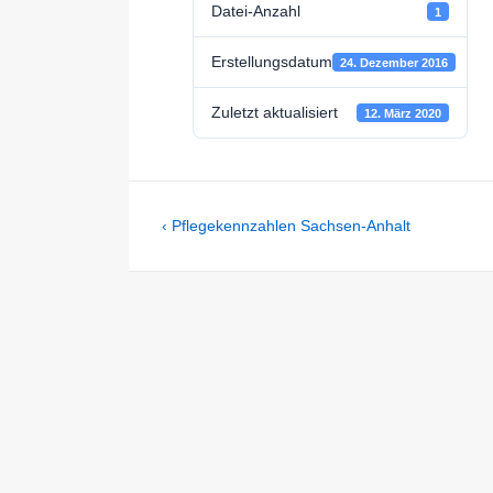
Datei-Anzahl
1
Erstellungsdatum
24. Dezember 2016
Zuletzt aktualisiert
12. März 2020
Beitragsnavigation
Previous
‹ Pflegekennzahlen Sachsen-Anhalt
Post
is