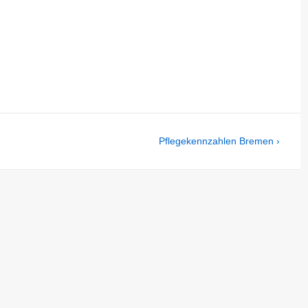
Next
Pflegekennzahlen Bremen ›
Post
is