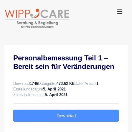
↓
Zum
Inhalt
MEN
Main
Navigation
Personalbemessung Teil 1 –
Bereit sein für Veränderungen
Download
1746
Dateigröße
473.62 KB
Datei-Anzahl
1
Erstellungsdatum
5. April 2021
Zuletzt aktualisiert
5. April 2021
Download