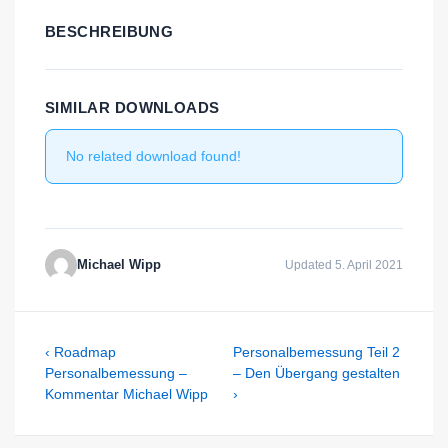
BESCHREIBUNG
SIMILAR DOWNLOADS
No related download found!
Michael Wipp
Updated 5. April 2021
Beitragsnavigation
Previous
Next
‹ Roadmap
Personalbemessung Teil 2
Post
Post
Personalbemessung –
– Den Übergang gestalten
is
is
Kommentar Michael Wipp
›