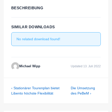
BESCHREIBUNG
SIMILAR DOWNLOADS
No related download found!
Michael Wipp
Updated 13. Juli 2022
Beitragsnavigation
Previous
Next
‹ Stationärer Tourenplan bietet
Die Umsetzung
Post
Post
Libento höchste Flexibilität
des PeBeM ›
is
is