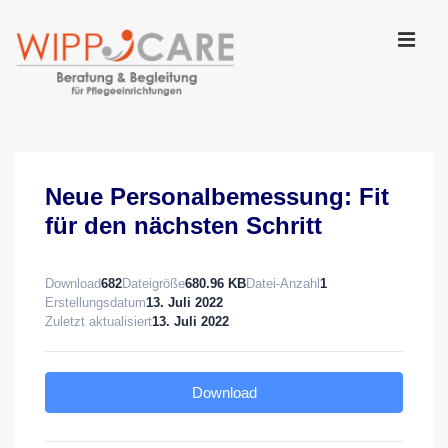
↓
Zum
Inhalt
MEN
Main
Navigation
Neue Personalbemessung: Fit
für den nächsten Schritt
Download
682
Dateigröße
680.96 KB
Datei-Anzahl
1
Erstellungsdatum
13. Juli 2022
Zuletzt aktualisiert
13. Juli 2022
Download