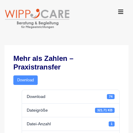
↓
Zum
Inhalt
MEN
Main
Navigation
Mehr als Zahlen –
Praxistransfer
Download
Download
74
Dateigröße
321.71 KB
Datei-Anzahl
1