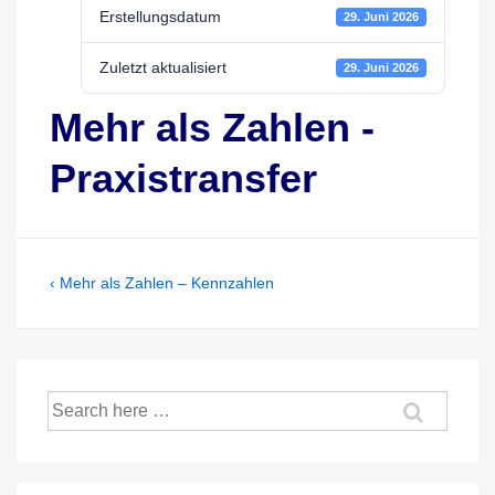
Erstellungsdatum
29. Juni 2026
Zuletzt aktualisiert
29. Juni 2026
Mehr als Zahlen -
Praxistransfer
Beitragsnavigation
Previous
‹ Mehr als Zahlen – Kennzahlen
Post
is
Suche
nach: