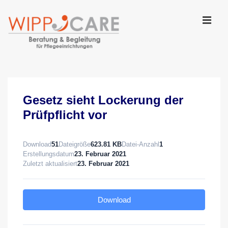
↓
Zum
Inhalt
MEN
Main
Navigation
Gesetz sieht Lockerung der
Prüfpflicht vor
Download
51
Dateigröße
623.81 KB
Datei-Anzahl
1
Erstellungsdatum
23. Februar 2021
Zuletzt aktualisiert
23. Februar 2021
Download