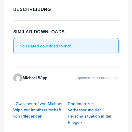
BESCHREIBUNG
SIMILAR DOWNLOADS
No related download found!
Michael Wipp
Updated 23. Februar 2021
Beitragsnavigation
Previous
Next
‹ Zwischenruf von Michael
Roadmap zur
Post
Post
Wipp zur Impfbereitschaft
Verbesserung der
is
is
von Pflegenden
Personalsituation in der
Pflege ›