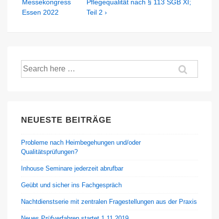
is
is
Messekongress
Pflegequalität nach § 113 SGB XI;
Essen 2022
Teil 2 ›
Suche
nach:
NEUESTE BEITRÄGE
Probleme nach Heimbegehungen und/oder
Qualitätsprüfungen?
Inhouse Seminare jederzeit abrufbar
Geübt und sicher ins Fachgespräch
Nachtdienstserie mit zentralen Fragestellungen aus der Praxis
Neues Prüfverfahren startet 1.11.2019