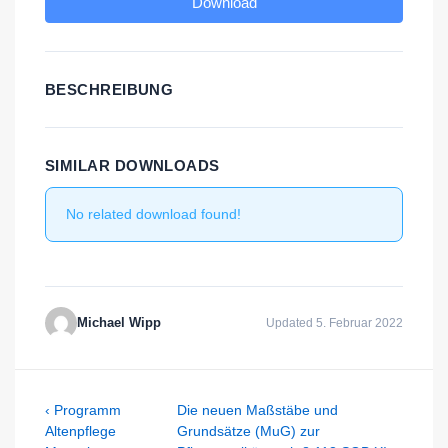
Download
BESCHREIBUNG
SIMILAR DOWNLOADS
No related download found!
Michael Wipp
Updated 5. Februar 2022
Beitragsnavigation
Previous
Next
‹ Programm
Die neuen Maßstäbe und
Post
Post
Altenpflege
Grundsätze (MuG) zur