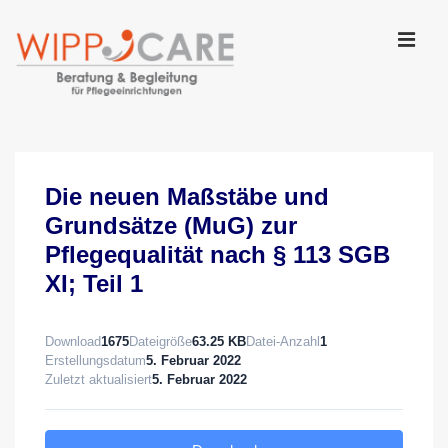
↓
Zum
Inhalt
MEN
Main
Navigation
Die neuen Maßstäbe und
Grundsätze (MuG) zur
Pflegequalität nach § 113 SGB
XI; Teil 1
Download
1675
Dateigröße
63.25 KB
Datei-Anzahl
1
Erstellungsdatum
5. Februar 2022
Zuletzt aktualisiert
5. Februar 2022