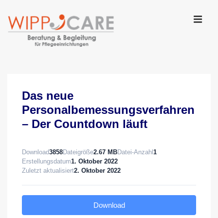
↓
Zum
Inhalt
MEN
Main
Navigation
Das neue
Personalbemessungsverfahren
– Der Countdown läuft
Download
3858
Dateigröße
2.67 MB
Datei-Anzahl
1
Erstellungsdatum
1. Oktober 2022
Zuletzt aktualisiert
2. Oktober 2022
Download