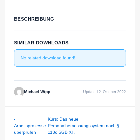
BESCHREIBUNG
SIMILAR DOWNLOADS
No related download found!
Michael Wipp
Updated 2. Oktober 2022
Beitragsnavigation
Previous
Next
‹
Kurs: Das neue
Post
Post
Arbeitsprozesse
Personalbemessungssystem nach §
is
is
überprüfen
113c SGB XI ›