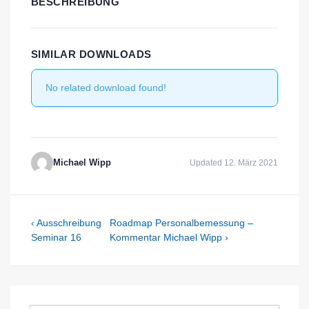
BESCHREIBUNG
SIMILAR DOWNLOADS
No related download found!
Michael Wipp
Updated 12. März 2021
Beitragsnavigation
Previous
Next
‹ Ausschreibung
Roadmap Personalbemessung –
Post
Post
Seminar 16
Kommentar Michael Wipp ›
is
is