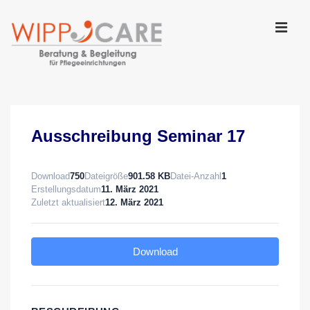
↓
Zum
Inhalt
MEN
Main
Navigation
Ausschreibung Seminar 17
Download
750
Dateigröße
901.58 KB
Datei-Anzahl
1
Erstellungsdatum
11. März 2021
Zuletzt aktualisiert
12. März 2021
Download