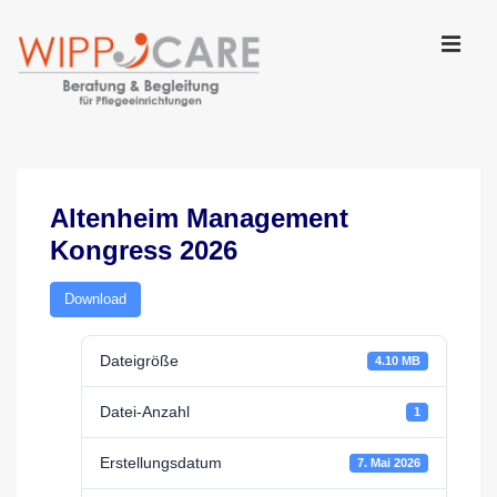
↓
Zum
Inhalt
MEN
Main
Navigation
Altenheim Management
Kongress 2026
Download
Dateigröße
4.10 MB
Datei-Anzahl
1
Erstellungsdatum
7. Mai 2026