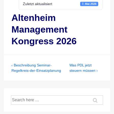
Zuletzt aktualisiert
7. Mai 2026
Altenheim
Management
Kongress 2026
Beitragsnavigation
Previous
Next
‹ Beschreibung Seminar-
Was PDL jetzt
Post
Post
Regelkreis-der-Einsatzplanung
steuern müssen ›
is
is
Suche
nach: