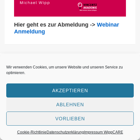
Hier geht es zur Abmeldung ->
Webinar
Anmeldung
Wir verwenden Cookies, um unsere Website und unseren Service zu
optimieren.
Footer-
Datenschutzerklärung
Impressum
Cookie-Richtlinie (EU)
Archiv
Menü
AKZEPTIEREN
ABLEHNEN
Copyright © 2026
Copyright by Michael Wipp
VORLIEBEN
Cookie-Richtlinie
Datenschutzerklärung
Impressum WippCARE